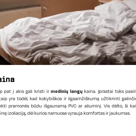
aina
pat į akis gali kristi ir
medinių langų
kaina. Įprastai toks pasi
 taip yra todėl, kad kokybiškos ir ilgaamžiškumą užtikrinti galin
inkti pramonės būdu išgaunamą PVC ar aliuminį. Vis dėlto, ši kai
inę izoliaciją, dėl kurios namuose vyrauja komfortas ir jaukumas.