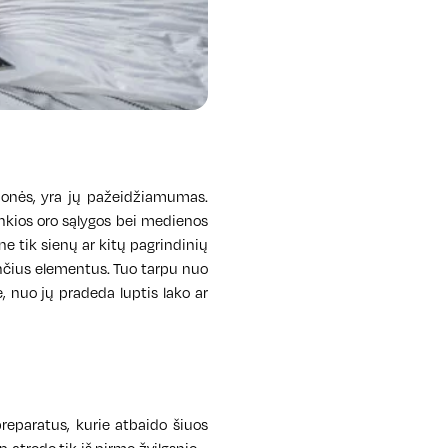
monės, yra jų pažeidžiamumas.
ankios oro sąlygos bei medienos
ne tik sienų ar kitų pagrindinių
nčius elementus. Tuo tarpu nuo
, nuo jų pradeda luptis lako ar
reparatus, kurie atbaido šiuos