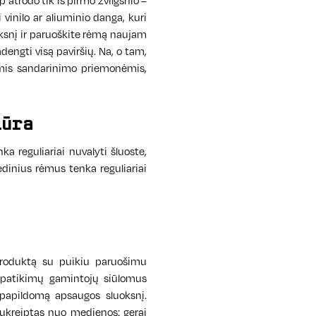
p atrodo tik iš pirmo žvilgsnio –
vinilo ar aliuminio danga, kuri
ksnį ir paruoškite rėmą naujam
engti visą paviršių. Na, o tam,
omis sandarinimo priemonėmis,
iūra
 reguliariai nuvalyti šluoste,
inius rėmus tenka reguliariai
produktą su puikiu paruošimu
s patikimų gamintojų siūlomus
papildomą apsaugos sluoksnį.
nukreiptas nuo medienos: gerai