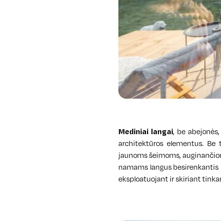
Mediniai langai
, be abejonės
architektūros elementus. Be t
jaunoms šeimoms, auginančioms
namams langus besirenkantis na
eksploatuojant ir skiriant tink