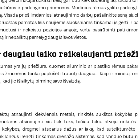
angų deformacijai užkirsti kelią gali būti kiek sudėtingiau, tačiau tai
riežiūros ir padengimo priemones. Medinius rėmus galite padengti 
ą. Visada prieš imdamiesi atnaujinimo darbų pašalinkite seną sluo
ruoštas pamatas leis naujiems sluoksniams tinkamai įsigerti ir pad
uotųsi ir nekeistų pozicijos angoje, verta pasirūpinti patikim
ą ir nepaliktų pernelyg daug laisvos vietos.
 daugiau laiko reikalaujanti priež
umas yra jų priežiūra. Kuomet aliuminio ar plastiko rėmus pakanka
s žmonėms tenka paplušėti truputį daugiau. Kaip ir minėta, med
i, kad jie išlaikytų pirminę savo išvaizdą.
tų atnaujinti kiekvienais metais, rinkitės aukštos kokybės 
etams atsinaujinti vis tiek teks, tačiau tokiu atveju rinkitė
s kokybės, drėgmei atsparius dažus ar laką, kad suteiktumėte 
ink langus įrengti tinkamas drenažo sistemas, kad vanduo būtų 