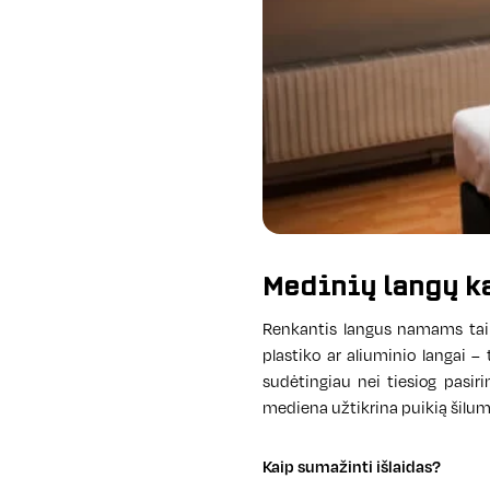
Medinių langų k
Renkantis langus namams taip 
plastiko ar aliuminio langai –
sudėtingiau nei tiesiog pasir
mediena užtikrina puikią šilum
Kaip sumažinti išlaidas?