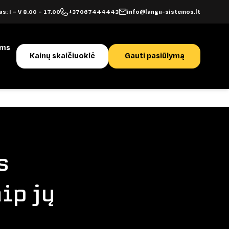
s: I – V 8.00 – 17.00
+37067444443
info@langu-sistemos.lt
ams
Kainų skaičiuoklė
Gauti pasiūlymą
s
ip jų