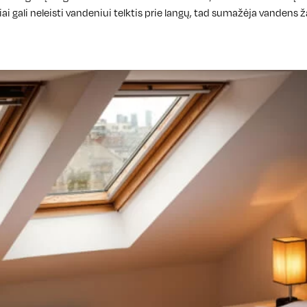
iai gali neleisti vandeniui telktis prie langų, tad sumažėja vandens ža