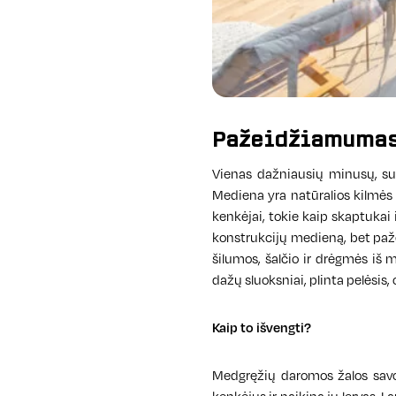
Pažeidžiamumas
Vienas dažniausių minusų, su
Mediena yra natūralios kilmės 
kenkėjai, tokie kaip skaptukai 
konstrukcijų medieną, bet paž
šilumos, šalčio ir drėgmės iš 
dažų sluoksniai, plinta pelėsis
Kaip to išvengti?
Medgręžių daromos žalos savo 