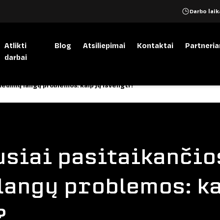
Darbo laika
Atlikti
Blog
Atsiliepimai
Kontaktai
Partneri
darbai
medinių langų problemos: kaip jų išvengti?
usiai pasitaikančio
langų problemos: ka
?