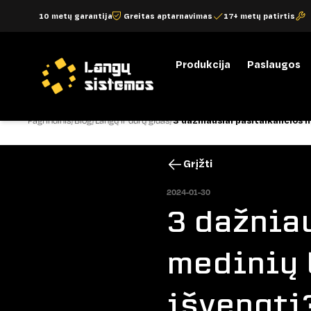
10 metų garantija
Greitas aptarnavimas
17+ metų patirtis
Produkcija
Paslaugos
Pagrindinis
Blog
Langų ir durų gidas
3 dažniausiai pasitaikančios 
Grįžti
2024-01-30
3 dažnia
medinių 
išvengti