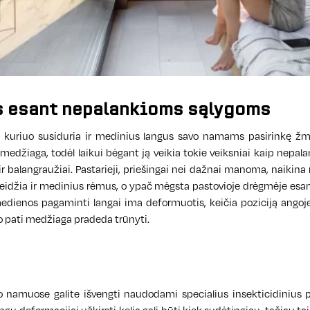
 esant nepalankioms sąlygoms
 kuriuo susiduria ir medinius langus savo namams pasirinkę ž
medžiaga, todėl laikui bėgant ją veikia tokie veiksniai kaip nepal
ir balangraužiai. Pastarieji, priešingai nei dažnai manoma, naikina 
eidžia ir medinius rėmus, o ypač mėgsta pastovioje drėgmėje esa
medienos pagaminti langai ima deformuotis, keičia poziciją angoje
, o pati medžiaga pradeda trūnyti.
namuose galite išvengti naudodami specialius insekticidinius p