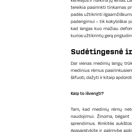
kenkėjus ir naikina jų lervas. L
tereikia pasirinkti tinkamas p
padės užtikrinti ilgaamžiškum
padengimui – tik kokybiškai pa
kad langas kuo mažiau deform
kurios užtikrintų gerą prigludim
Sudėtingesnė ir
Dar vienas medinių langų trūk
medinius rėmus pasirinkusiem
šlifuoti, dažyti ir kitaip apdorot
Kaip to išvengti?
Tam, kad medinių rėmų netek
naudojimui. Žinoma, bėgant m
sprendimus. Rinkitės aukšto
Apsvarstykite ir galimybę apl