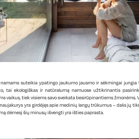
, namams suteikia ypatingo jaukumo jausmo ir sėkmingai jungia t
o, tai ekologiškas ir natūralumą namuose užtikrinantis pasirinki
 vaikus, tiek visiems savo sveikata besirūpinantiems žmonėms. Vis
ujakurys yra girdėjęs apie medinių langų trūkumus – dalis jų tikr
amą dėmesį šių minusų išvengti yra išties paprasta.