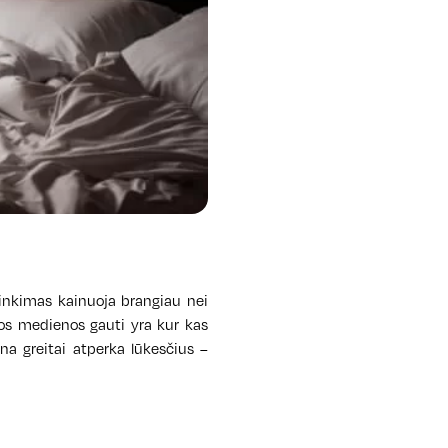
rinkimas kainuoja brangiau nei
čios medienos gauti yra kur kas
na greitai at
perka lūkesčius –