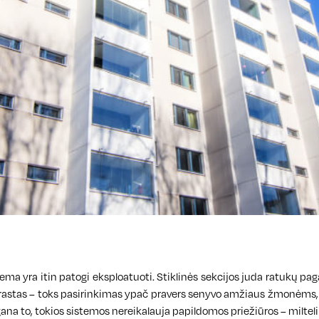
ema yra itin patogi eksploatuoti. Stiklinės sekcijos juda ratukų pa
rastas – toks pasirinkimas ypač pravers senyvo amžiaus žmonėms, 
na to, tokios sistemos nereikalauja papildomos priežiūros – milte