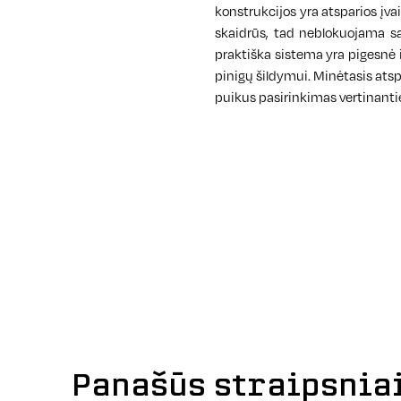
konstrukcijos yra atsparios įvai
skaidrūs, tad neblokuojama sau
praktiška sistema yra pigesnė i
pinigų šildymui. Minėtasis ats
puikus pasirinkimas vertinant
Panašūs straipsnia