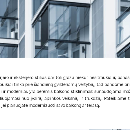
ro ir eksterjero stilius dar toli gražu niekur nesitraukia ir, pana
ja puikiai tinka prie šiandieną gvildenamų vertybių, tad bandome prit
iai ir moderniai, yra berėmis balkono stiklinimas: sunaudojama m
iuojamasi nuo įvairių aplinkos veiksnių ir trukdžių. Pateikiame t
, jei planuojate modernizuoti savo balkoną ar terasą.