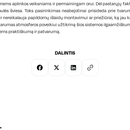
riems aplinkos veiksniams ir permainingam orui. Dėl pastarųjų faktori
lės šviesa. Toks pasirinkimas neabejotinai prisideda prie tvarum
r nereikalauja papildomų išlaidų montavimui ar priežiūrai, ką jau 
parumas atmosferos poveikiui užtikriną šios sistemos ilgaamžišku
iems praktiškumą ir patvarumą.
DALINTIS
i