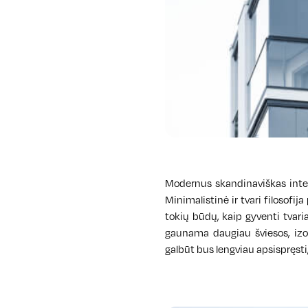
Modernus skandinaviškas interje
Minimalistinė ir tvari filosofi
tokių būdų, kaip gyventi tvar
gaunama daugiau šviesos, izol
galbūt bus lengviau apsispręsti