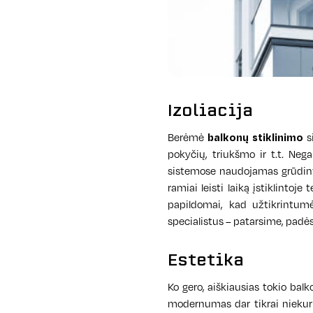
Izoliacija
Berėmė
balkonų stiklinimo
si
pokyčių, triukšmo ir t.t. Ne
sistemose naudojamas grūdintas
ramiai leisti laiką įstiklintoj
papildomai, kad užtikrintum
specialistus – patarsime, padė
Estetika
Ko gero, aiškiausias tokio bal
modernumas dar tikrai niekur n