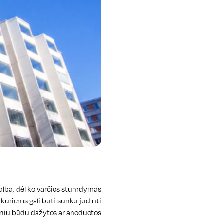
galba, dėl ko varčios stumdymas
kuriems gali būti sunku judinti
liniu būdu dažytos ar anoduotos