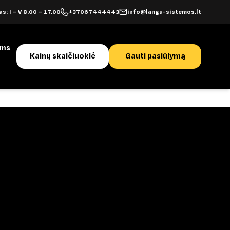
s: I – V 8.00 – 17.00
+37067444443
info@langu-sistemos.lt
ams
Kainų skaičiuoklė
Gauti pasiūlymą