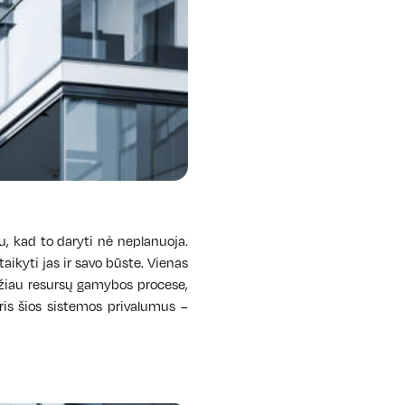
šu, kad to daryti nė neplanuoja.
aikyti jas ir savo būste. Vienas
ažiau resursų gamybos procese,
ris šios sistemos privalumus –