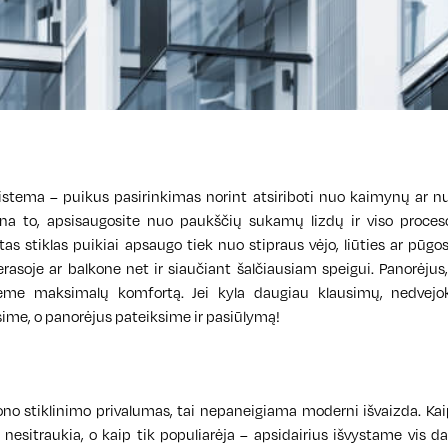
stema – puikus pasirinkimas norint atsiriboti nuo kaimynų ar nuo
gana to, apsisaugosite nuo paukščių sukamų lizdų ir viso proces
 stiklas puikiai apsaugo tiek nuo stipraus vėjo, liūties ar pūgos, 
e terasoje ar balkone net ir siaučiant šalčiausiam speigui. Panorėjus
ėme maksimalų komfortą. Jei kyla daugiau klausimų, nedvejok
sime, o panorėjus pateiksime ir pasiūlymą!
kono stiklinimo privalumas, tai nepaneigiama moderni išvaizda. Ka
esitraukia, o kaip tik populiarėja – apsidairius išvystame vis d