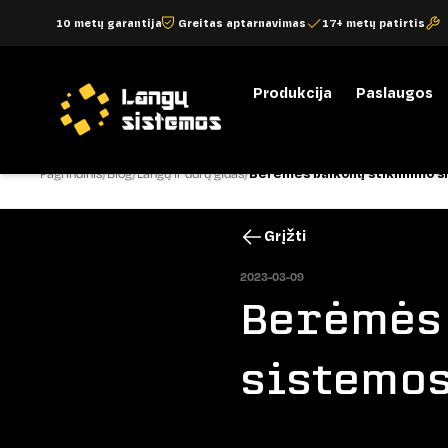
10 metų garantija
Greitas aptarnavimas
17+ metų patirtis
Produkcija
Paslaugos
Pagrindinis
Blog
Langų ir durų gidas
Berėmės balkonų stiklinimo si
Grįžti
2023-03-09
Berėmės 
sistemos