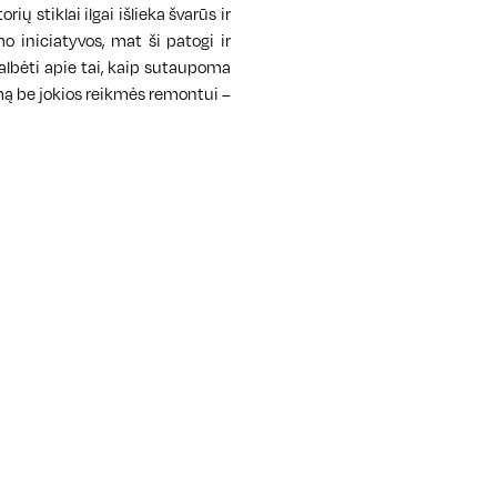
ų stiklai ilgai išlieka švarūs ir
o iniciatyvos, mat ši patogi ir
kalbėti apie tai, kaip sutaupoma
mą be jokios reikmės remontui –