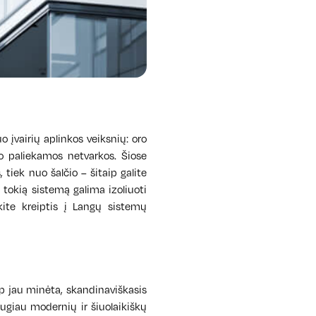
 įvairių aplinkos veiksnių: oro
o paliekamos netvarkos. Šiose
tiek nuo šalčio – šitaip galite
, tokią sistemą galima izoliuoti
ite kreiptis į Langų sistemų
ip jau minėta, skandinaviškasis
augiau modernių ir šiuolaikiškų