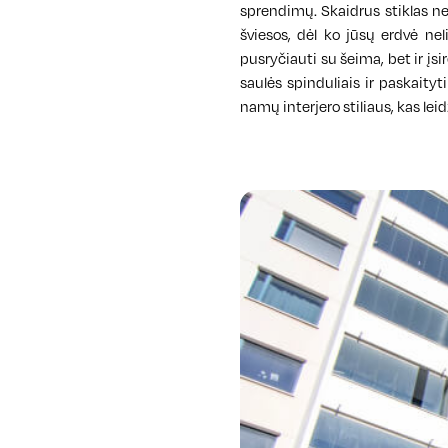
sprendimų. Skaidrus stiklas ne
šviesos, dėl ko jūsų erdvė nel
pusryčiauti su šeima, bet ir įsi
saulės spinduliais ir paskaityt
namų interjero stiliaus, kas leid