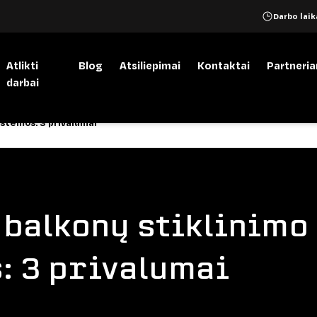
Darbo laika
Atlikti
Blog
Atsiliepimai
Kontaktai
Partneri
darbai
stemos: 3 privalumai
balkonų stiklinimo
: 3 privalumai