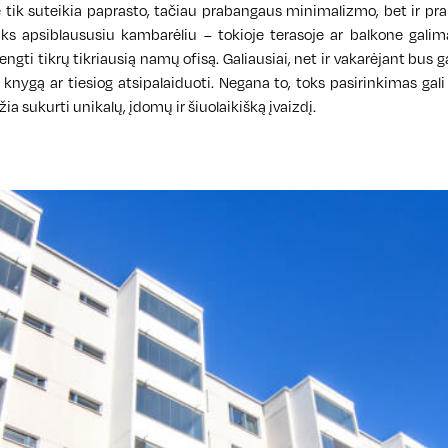
 tik suteikia paprasto, tačiau prabangaus minimalizmo, bet ir pr
iks apsiblaususiu kambarėliu – tokioje terasoje ar balkone galim
rengti tikrų tikriausią namų ofisą. Galiausiai, net ir vakarėjant bus
i knygą ar tiesiog atsipalaiduoti. Negana to, toks pasirinkimas gali
žia sukurti unikalų, įdomų ir šiuolaikišką įvaizdį.