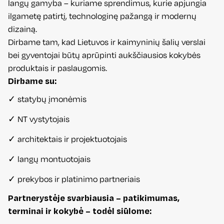
langų gamyba – kuriame sprendimus, kurie apjungia
ilgametę patirtį, technologinę pažangą ir modernų
dizainą.
Dirbame tam, kad Lietuvos ir kaimyninių šalių verslai
bei gyventojai būtų aprūpinti aukščiausios kokybės
produktais ir paslaugomis.
Dirbame su:
✓
statybų įmonėmis
✓
NT vystytojais
✓
architektais ir projektuotojais
✓
langų montuotojais
✓
prekybos ir platinimo partneriais
Partnerystėje svarbiausia – patikimumas,
terminai ir kokybė – todėl siūlome: