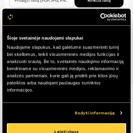
Prisegti failą (PDF, JPG, PNG, iki 5 MB)
Rinktis failą
Jūs esate*
NT vystintojas
Architektas/projektuotas
Langų montuotojas
Šioje svetainėje naudojami slapukai
Prekybos ir platinimo partneris
Statybų įmonė
Naudojame slapukus, kad galėtume suasmeninti turinį
bei skelbimus, teikti visuomeninės medijos funkcijas ir
Įprastai atsakome per 24 val.
analizuoti srautą. Be to, svetainės naudojimo informaciją
bendriname su visuomeninės medijos, reklamavimo ir
analizės partneriais, kurie gali ją pridėti prie kitos jūsų
pateiktos arba naudojant paslaugas surinktos
informacijos.
Mūsų pasiekimai
Rodyti informaciją
Didžiuojamės savo ilgamete patirtimi ir pripažinimu
rinkoje! Mūsų įmonė yra įvertinta už aukščiausios
kokybės gaminius, inovatyvius sprendimus ir patikimą
Leisti visus