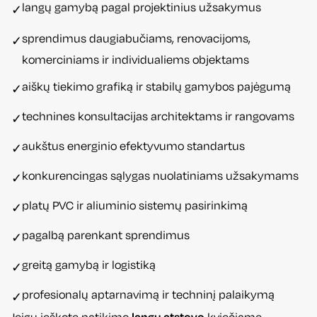
langų gamybą pagal projektinius užsakymus
✓
sprendimus daugiabučiams, renovacijoms,
✓
komerciniams ir individualiems objektams
aiškų tiekimo grafiką ir stabilų gamybos pajėgumą
✓
technines konsultacijas architektams ir rangovams
✓
aukštus energinio efektyvumo standartus
✓
konkurencingas sąlygas nuolatiniams užsakymams
✓
platų PVC ir aliuminio sistemų pasirinkimą
✓
pagalbą parenkant sprendimus
✓
greitą gamybą ir logistiką
✓
profesionalų aptarnavimą ir techninį palaikymą
✓