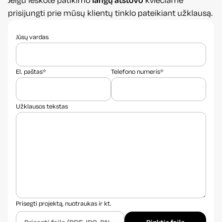
Jeigu ieškote patikimo
langų atstovo
kviečiame
prisijungti prie mūsų klientų tinklo pateikiant užklausą.
Alternative:
Jūsų vardas
El. paštas*
Telefono numeris*
Užklausos tekstas
Prisegti projektą, nuotraukas ir kt.