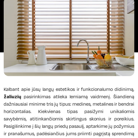
Kalbant apie jūsų langų estetikos ir funkcionalumo didinimą,
žaliuzių
pasirinkimas atlieka lemiamą vaidmenį. Šiandieną
dažniausiai minime tris jų tipus: medines, metalines ir bendrai
horizontalias. Kiekvienas tipas pasižymi unikaliomis
savybėmis, atitinkančiomis skirtingus skonius ir poreikius.
Pasigilinkime į šių langų priedų pasaulį, aptarkime jų požymius
ir pranašumus, padėsiančius jums priimti pagrįstą sprendimą