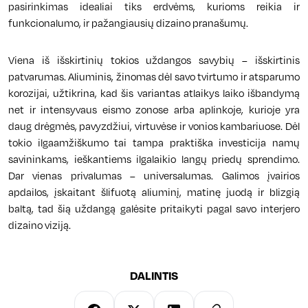
pasirinkimas idealiai tiks erdvėms, kurioms reikia ir
funkcionalumo, ir pažangiausių dizaino pranašumų.
Viena iš išskirtinių tokios uždangos savybių – išskirtinis
patvarumas. Aliuminis, žinomas dėl savo tvirtumo ir atsparumo
korozijai, užtikrina, kad šis variantas atlaikys laiko išbandymą
net ir intensyvaus eismo zonose arba aplinkoje, kurioje yra
daug drėgmės, pavyzdžiui, virtuvėse ir vonios kambariuose. Dėl
tokio ilgaamžiškumo tai tampa praktiška investicija namų
savininkams, ieškantiems ilgalaikio langų priedų sprendimo.
Dar vienas privalumas – universalumas. Galimos įvairios
apdailos, įskaitant šlifuotą aliuminį, matinę juodą ir blizgią
baltą, tad šią uždangą galėsite pritaikyti pagal savo interjero
dizaino viziją.
DALINTIS