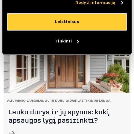
spalvą?
Rodyti informaciją
Leisti visus
Tinkinti
ALIUMINIO LANGAI
LANGŲ IR DURŲ GIDAS
PLASTIKINIAI LANGAI
Lauko durys ir jų spynos: kokį
apsaugos lygį pasirinkti?