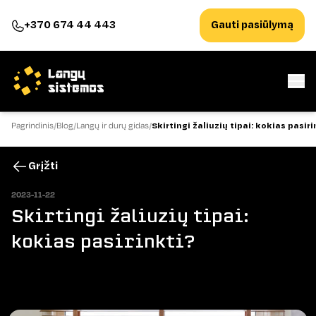
+370 674 44 443
Gauti pasiūlymą
Pagrindinis
Blog
Langų ir durų gidas
Skirtingi žaliuzių tipai: kokias pasiri
Grįžti
2023-11-22
Skirtingi žaliuzių tipai:
kokias pasirinkti?