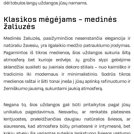
dėl tobulos langų uždangos jūsų namams.
Klasikos mėgėjams – medinės
žaliuzės
Medinės žaliuzės, pasižyminčios nesenstančia elegancija ir
natūraliu žavesiu, yra ilgalaikio medžio patrauklumo įrodymas.
Pagamintos iš tikros medienos, šios uždangos sukuria šiltą
atmosferą bet kurioje erdvėje. Jų grožis slypi gebėjime
sklandžiai susilieti su įvairiais dekoro stiliais – nuo kaimiško ir
tradicinio iki modernaus ir minimalistinio. Sodrūs tikros
medienos raštai ir šilti tonai įneša į jūsų aplinką rafinuotumo ir
žemiškumo jausmą, sukurdami jaukią atmosferą.
Negana to, šios uždangos gali būti pritaikytos pagal jūsų
unikalius pageidavimus. Nesvarbu, ar renkatės platesnes
lentjuostes, praleidžiančias daugiau natūralios šviesos, ar
siauresnes, kad atmosfera būtų privatesnė ir intymesnė, bet
kokiu atveju šis variantas suteikia lankstumo šviesos valdymo