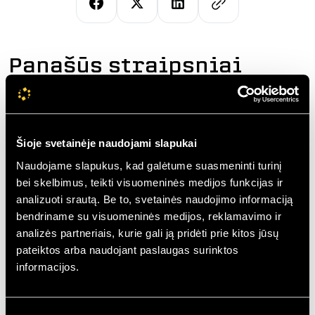
Panašūs straipsniai
Šioje svetainėje naudojami slapukai
Naudojame slapukus, kad galėtume suasmeninti turinį
bei skelbimus, teikti visuomeninės medijos funkcijas ir
analizuoti srautą. Be to, svetainės naudojimo informaciją
bendriname su visuomeninės medijos, reklamavimo ir
analizės partneriais, kurie gali ją pridėti prie kitos jūsų
pateiktos arba naudojant paslaugas surinktos
LANGŲ IR DURŲ GIDAS
PLASTIKINIAI LANGAI
informacijos.
Ar galima perdažyti medinius
langus? Kaip išsirinkti tinkamą