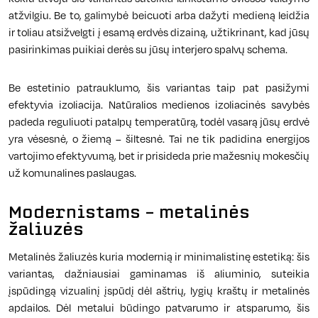
atžvilgiu. Be to, galimybė beicuoti arba dažyti medieną leidžia
ir toliau atsižvelgti į esamą erdvės dizainą, užtikrinant, kad jūsų
pasirinkimas puikiai derės su jūsų interjero spalvų schema.
Be estetinio patrauklumo, šis variantas taip pat pasižymi
efektyvia izoliacija. Natūralios medienos izoliacinės savybės
padeda reguliuoti patalpų temperatūrą, todėl vasarą jūsų erdvė
yra vėsesnė, o žiemą – šiltesnė. Tai ne tik padidina energijos
vartojimo efektyvumą, bet ir prisideda prie mažesnių mokesčių
už komunalines paslaugas.
Modernistams – metalinės
žaliuzės
Metalinės žaliuzės kuria modernią ir minimalistinę estetiką: šis
variantas, dažniausiai gaminamas iš aliuminio, suteikia
įspūdingą vizualinį įspūdį dėl aštrių, lygių kraštų ir metalinės
apdailos. Dėl metalui būdingo patvarumo ir atsparumo, šis