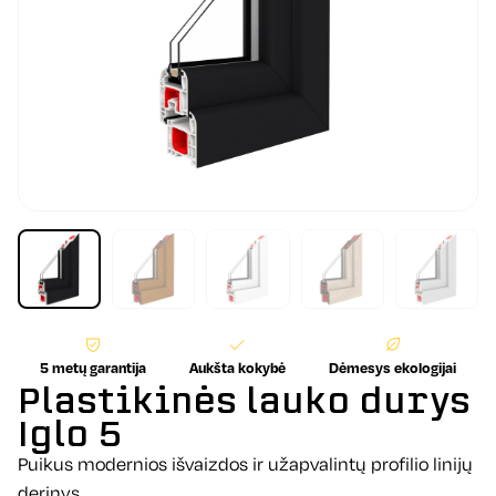
5 metų garantija
Aukšta kokybė
Dėmesys ekologijai
Plastikinės lauko durys
Iglo 5
Puikus modernios išvaizdos ir užapvalintų profilio linijų
derinys.