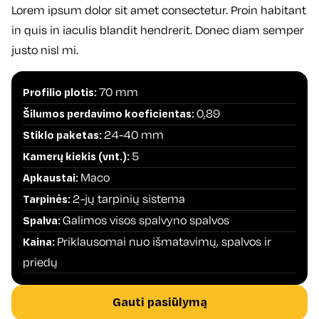
Lorem ipsum dolor sit amet consectetur. Proin habitant
in quis in iaculis blandit hendrerit. Donec diam semper
justo nisl mi.
70 mm
Profilio plotis:
0,89
Šilumos perdavimo koeficientas:
24-40 mm
Stiklo paketas:
5
Kamerų kiekis (vnt.):
Maco
Apkaustai:
2-jų tarpinių sistema
Tarpinės:
Galimos visos spalvyno spalvos
Spalva:
Priklausomai nuo išmatavimų, spalvos ir
Kaina:
priedų
Gauti pasiūlymą