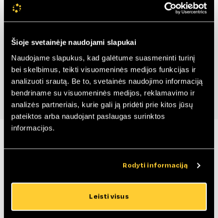
Šioje svetainėje naudojami slapukai
Naudojame slapukus, kad galėtume suasmeninti turinį
bei skelbimus, teikti visuomeninės medijos funkcijas ir
analizuoti srautą. Be to, svetainės naudojimo informaciją
bendriname su visuomeninės medijos, reklamavimo ir
analizės partneriais, kurie gali ją pridėti prie kitos jūsų
pateiktos arba naudojant paslaugas surinktos
informacijos.
Papildoma informacija
Rodyti informaciją
Garso izoliacija
Rw = 34-44 dB priklausomai nuo durų užpildų.
Profilis
Leisti visus
3 kamerų varčios profilis ir 5 kamerų rėmo profilis
pagamintas tik iš pirminės A klasės medžiagos,