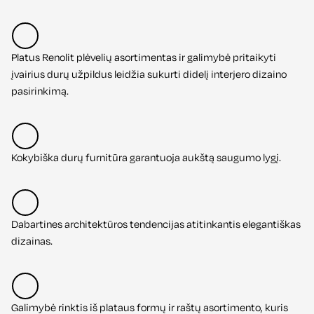
Platus Renolit plėvelių asortimentas ir galimybė pritaikyti
įvairius durų užpildus leidžia sukurti didelį interjero dizaino
pasirinkimą.
Kokybiška durų furnitūra garantuoja aukštą saugumo lygį.
Dabartines architektūros tendencijas atitinkantis elegantiškas
dizainas.
Galimybė rinktis iš plataus formų ir raštų asortimento, kuris