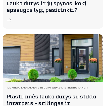
Lauko durys ir jų spynos: kokį
apsaugos lygį pasirinkti?
ALIUMINIO LANGAI
LANGŲ IR DURŲ GIDAS
PLASTIKINIAI LANGAI
Plastikinės lauko durys su stiklo
intarpais – stilingas ir