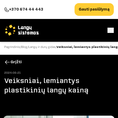
+370 674 44 443
Gauti pasiūlymą
Pagrindinis
Blog
Langų ir durų gidas
Veiksniai, lemiantys plastikinių lan
Grįžti
2024-08-21
Veiksniai, lemiantys
plastikinių langų kainą