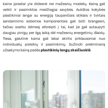
kaina įprastai yra didesnė nei mažesnių modelių. Kainą gali
veikti ir pasirinktos medžiagos savybės. Aukštos kokybės
plastikiniai langai su energiją taupančiais stiklais ir tvirtais
sandarinimo sistemos komponentais gali būti brangesni,
tačiau svarbu dėmesį atkreipti į tai, kad jie gali sutaupyti
daugiau pinigų per ilgą laiką dėl mažesnių energetinių išlaidų.
Tiesa, galutinė kaina gali labai skirtis priklausomai nuo
individualių poreikių ir pasirinkimų. Sužinoti preliminarią
užsakymo kainą padės
plastikinių langų skaičiuoklė
.