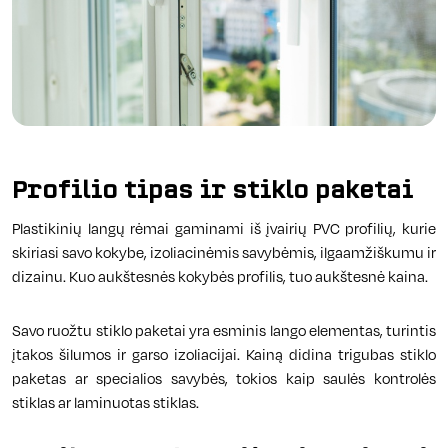
Profilio tipas ir stiklo paketai
Plastikinių langų rėmai gaminami iš įvairių PVC profilių, kurie
skiriasi savo kokybe, izoliacinėmis savybėmis, ilgaamžiškumu ir
dizainu. Kuo aukštesnės kokybės profilis, tuo aukštesnė kaina.
Savo ruožtu stiklo paketai yra esminis lango elementas, turintis
įtakos šilumos ir garso izoliacijai. Kainą didina trigubas stiklo
paketas ar specialios savybės, tokios kaip saulės kontrolės
stiklas ar laminuotas stiklas.