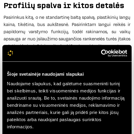
Profilių spalva ir kitos detalės
Pasirinkus kitą, o ne standartinę baltą spalvą, plastikinių langų
kaina, tikėtina, bus aukštesnė. Pasirinktam langui reikės ir
papildomų varstymo funkcijų, todėl rakinamos, su vaikų
apsauga ar nuo įsilaužimo saugančios rankenelės turės įtakos
galutinei kainai. O jei norite, kad jūsų langai turėtų nematomus
vyrius, ar į komplektaciją nuspręsite įtraukti plastikinio lango
orlaidę ar vidaus ir lauko palanges, jų kaina bus didesnė.
Šioje svetainėje naudojami slapukai
Plastikinių langų skaičiuoklė
Naudojame slapukus, kad galėtume suasmeninti turinį
Jei nusprendėte senus langus pakeisti naujais,
plastikinių
bei skelbimus, teikti visuomeninės medijos funkcijas ir
langų skaičiuoklė
, kurią sudaro vos keli žingsniai, padės
analizuoti srautą. Be to, svetainės naudojimo informaciją
sužinoti preliminarią jus dominančio užsakymo kainą. Jums
bendriname su visuomeninės medijos, reklamavimo ir
tereikia įrašyti dominančių gaminių kiekį, išmatavimus ir
analizės partneriais, kurie gali ją pridėti prie kitos jūsų
pasirinkti funkcijas bei priedus. Pagal pateiktus duomenis
pateiktos arba naudojant paslaugas surinktos
pardavimų skyrius pateiks jums konkretų pasiūlymą.
informacijos.