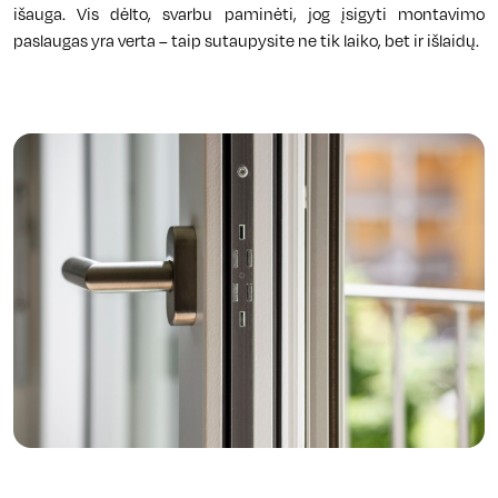
išauga. Vis dėlto, svarbu paminėti, jog įsigyti montavimo
paslaugas yra verta – taip sutaupysite ne tik laiko, bet ir išlaidų.