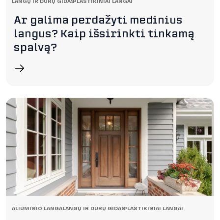
LANGŲ IR DURŲ GIDAS
PLASTIKINIAI LANGAI
Ar galima perdažyti medinius
langus? Kaip išsirinkti tinkamą
spalvą?
ALIUMINIO LANGAI
LANGŲ IR DURŲ GIDAS
PLASTIKINIAI LANGAI