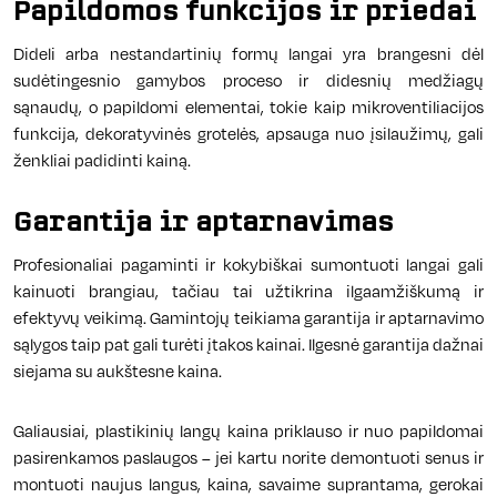
Papildomos funkcijos ir priedai
Dideli arba nestandartinių formų langai yra brangesni dėl
sudėtingesnio gamybos proceso ir didesnių medžiagų
sąnaudų, o papildomi elementai, tokie kaip mikroventiliacijos
funkcija, dekoratyvinės grotelės, apsauga nuo įsilaužimų, gali
ženkliai padidinti kainą.
Garantija ir aptarnavimas
Profesionaliai pagaminti ir kokybiškai sumontuoti langai gali
kainuoti brangiau, tačiau tai užtikrina ilgaamžiškumą ir
efektyvų veikimą. Gamintojų teikiama garantija ir aptarnavimo
sąlygos taip pat gali turėti įtakos kainai. Ilgesnė garantija dažnai
siejama su aukštesne kaina.
Galiausiai, plastikinių langų kaina priklauso ir nuo papildomai
pasirenkamos paslaugos – jei kartu norite demontuoti senus ir
montuoti naujus langus, kaina, savaime suprantama, gerokai