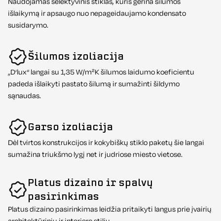
Naudojamas selektyvinis stiklas, kuris gerina šilumos
išlaikymą ir apsaugo nuo nepageidaujamo kondensato
susidarymo.
Šilumos izoliacija
„D‘lux“ langai su 1,35 W/m²K šilumos laidumo koeficientu
padeda išlaikyti pastato šilumą ir sumažinti šildymo
sąnaudas.
Garso izoliacija
Dėl tvirtos konstrukcijos ir kokybiškų stiklo paketų šie langai
sumažina triukšmo lygį net ir judriose miesto vietose.
Platus dizaino ir spalvų
pasirinkimas
Platus dizaino pasirinkimas leidžia pritaikyti langus prie įvairių