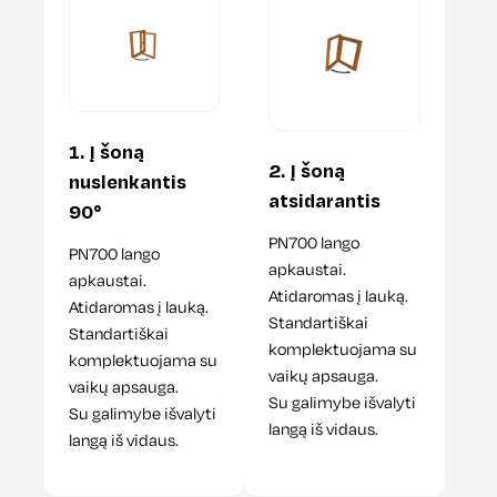
1. Į šoną
2. Į šoną
nuslenkantis
atsidarantis
90°
PN700 lango
PN700 lango
apkaustai.
apkaustai.
Atidaromas į lauką.
Atidaromas į lauką.
Standartiškai
Standartiškai
komplektuojama su
komplektuojama su
vaikų apsauga.
vaikų apsauga.
Su galimybe išvalyti
Su galimybe išvalyti
langą iš vidaus.
langą iš vidaus.