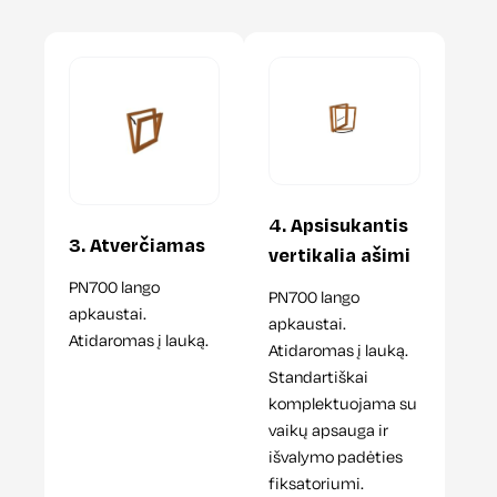
4. Apsisukantis
3. Atverčiamas
vertikalia ašimi
PN700 lango
PN700 lango
apkaustai.
apkaustai.
Atidaromas į lauką.
Atidaromas į lauką.
Standartiškai
komplektuojama su
vaikų apsauga ir
išvalymo padėties
fiksatoriumi.