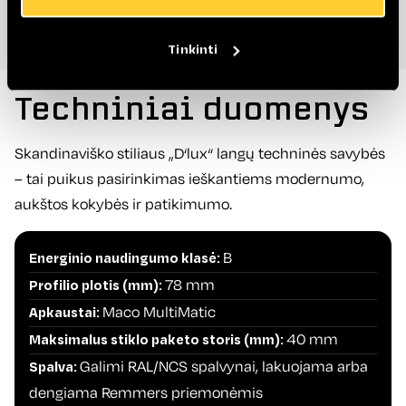
Tinkinti
Techniniai duomenys
Skandinaviško stiliaus „D‘lux“ langų techninės savybės
– tai puikus pasirinkimas ieškantiems modernumo,
aukštos kokybės ir patikimumo.
B
Energinio naudingumo klasė:
78 mm
Profilio plotis (mm):
Maco MultiMatic
Apkaustai:
40 mm
Maksimalus stiklo paketo storis (mm):
Galimi RAL/NCS spalvynai, lakuojama arba
Spalva:
dengiama Remmers priemonėmis