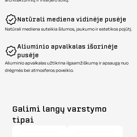
architektūrinių ir interjero stilių.
Natūrali mediena vidinėje pusėje
Natūrali mediena suteikia šilumos, jaukumo ir estetikos pojūtį.
Aliuminio apvalkalas išorinėje
pusėje
Aliuminio apvalkalas užtikrina ilgaamžiškumą ir apsaugą nuo
drėgmės bei atmosferos poveikio.
Galimi langų varstymo
tipai