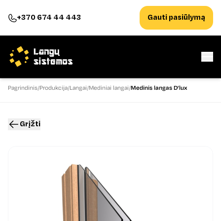
+370 674 44 443
Gauti pasiūlymą
Pagrindinis
Produkcija
Langai
Mediniai langai
Medinis langas D’lux
Grįžti