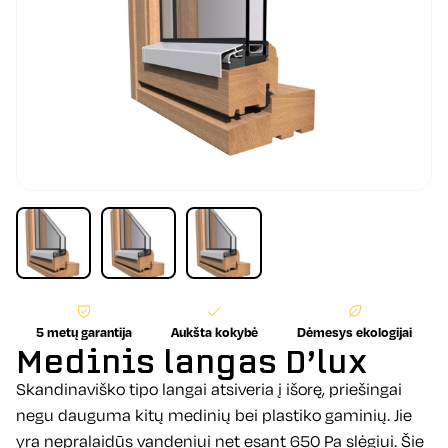
5 metų garantija
Aukšta kokybė
Dėmesys ekologijai
Medinis langas D’lux
Skandinaviško tipo langai atsiveria į išorę, priešingai
negu dauguma kitų medinių bei plastiko gaminių. Jie
yra nepralaidūs vandeniui net esant 650 Pa slėgiui. Šie