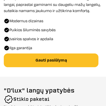
langai, paprastai gaminami su daugeliu mažų langelių,
suteikia namams jaukumo ir užtikrina komfortą.
Modernus dizainas
Puikios šiluminės savybės
Įvairios spalvos ir apdaila
Ilga garantija
Gauti pasiūlymą
"D'lux" langų ypatybės
Stiklo paketai