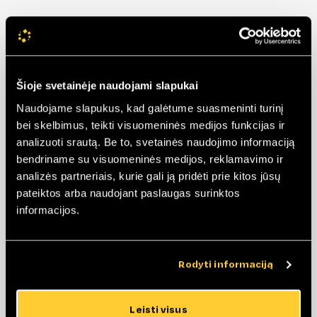
Šioje svetainėje naudojami slapukai
Naudojame slapukus, kad galėtume suasmeninti turinį
bei skelbimus, teikti visuomeninės medijos funkcijas ir
analizuoti srautą. Be to, svetainės naudojimo informaciją
Arka
Apskritimas
bendriname su visuomeninės medijos, reklamavimo ir
analizės partneriais, kurie gali ją pridėti prie kitos jūsų
Minimalus
Minimalus
pateiktos arba naudojant paslaugas surinktos
spindulys –
spindulys 250mm.
informacijos.
250mm.
*Priklausomai nuo
*Priklausomai nuo
gaminio tipo,
gaminio tipo,
minimalus matmuo
Rodyti informaciją
minimalus matmuo
gali keistis.
gali keistis.
Leisti visus