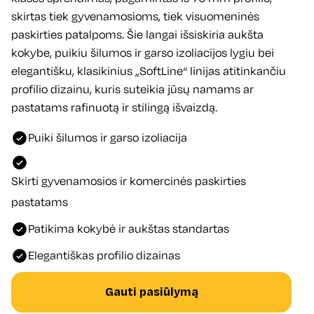
skirtas tiek gyvenamosioms, tiek visuomeninės
paskirties patalpoms. Šie langai išsiskiria aukšta
kokybe, puikiu šilumos ir garso izoliacijos lygiu bei
elegantišku, klasikinius „SoftLine“ linijas atitinkančiu
profilio dizainu, kuris suteikia jūsų namams ar
pastatams rafinuotą ir stilingą išvaizdą.
Puiki šilumos ir garso izoliacija
Skirti gyvenamosios ir komercinės paskirties
pastatams
Patikima kokybė ir aukštas standartas
Elegantiškas profilio dizainas
Gauti pasiūlymą