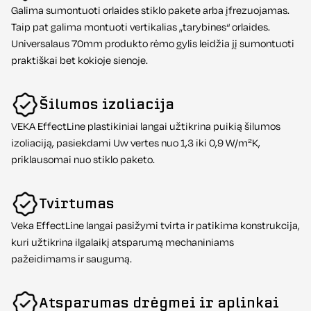
Galima sumontuoti orlaides stiklo pakete arba įfrezuojamas.
Taip pat galima montuoti vertikalias „tarybines“ orlaides.
Universalaus 70mm produkto rėmo gylis leidžia jį sumontuoti
praktiškai bet kokioje sienoje.
Šilumos izoliacija
VEKA EffectLine plastikiniai langai užtikrina puikią šilumos
izoliaciją, pasiekdami Uw vertes nuo 1,3 iki 0,9 W/m²K,
priklausomai nuo stiklo paketo.
Tvirtumas
Veka EffectLine langai pasižymi tvirta ir patikima konstrukcija,
kuri užtikrina ilgalaikį atsparumą mechaniniams
pažeidimams ir saugumą.
Atsparumas drėgmei ir aplinkai