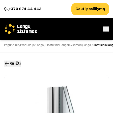
+370 674 44 443
Gauti pasiūlymą
Pagrindinis
Produkcija
Langai
Plastikiniai langai
5 kamerų langai
Plastikinis la
Grįžti