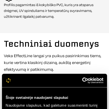
Profilis pagamintas iš kokybiško PVC, kuris yra atsparus
drėgmei, UV spinduliams ir temperatūrų svyravimams,
užtikrinant ilgalaikį patvarumą.
Techniniai duomenys
Veka EffectLine langai yra puikus pasirinkimas tiems,
kurie vertina klasikinį dizainą, aukštą energetinį
efektyvumą ir patikimumą.
70
Profilio plotis (mm):
1,3-0,9
Šilumos perdavimo koeficientas:
Šioje svetainėje naudojami slapukai
A
Energinio naudingumo klasė:
5
Naudojame slapukus, kad galėtume suasmeninti turinį
Kamerų kiekis (vnt.):