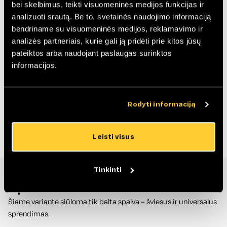
bei skelbimus, teikti visuomeninės medijos funkcijas ir
Maco / Siegenia
Apkaustai:
analizuoti srautą. Be to, svetainės naudojimo informaciją
42
Maksimalus stiklo paketo storis (mm)::
bendriname su visuomeninės medijos, reklamavimo ir
Balta
Spalva:
analizės partneriais, kurie gali ją pridėti prie kitos jūsų
5
pateiktos arba naudojant paslaugas surinktos
Gaminio garantija metais:
informacijos.
Priklauso nuo gaminio išmatavimų,
Kaina:
pasirinktos spalvos, papildomų priedų
Rodyti informaciją
Gauti pasiūlymą
Leisti visus
Tinkinti
Spalvos
Šiame variante siūloma tik balta spalva – šviesus ir universalus
sprendimas.