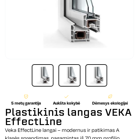
5 metų garantija
Aukšta kokybė
Dėmesys ekologijai
Plastikinis langas VEKA
EffectLine
Veka EffectLine langai – modernus ir patikimas A
klasės sprendimas, pagamintas iš 70 mm profilio,