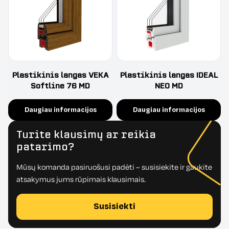
Staktoje ir skersinyje naudojami „uždaro“ tipo
armavimo profiliai padidina statines gaminių
charakteristikas
Naudojami patikimi ir elegantiški „Maco“/ „Siegenia“
sistemos apkaustai
Plastikinis langas VEKA
Plastikinis langas IDEAL
Softline 76 MD
NEO MD
Daugiau informacijos
Daugiau informacijos
Turite klausimų ar reikia
patarimo?
Mūsų komanda pasiruošusi padėti – susisiekite ir gaukite
atsakymus jums rūpimais klausimais.
Susisiekti